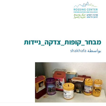
מבחר_קופות_צדקה_ניידות
بواسطة
shakhafa