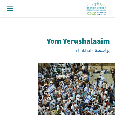
Yom Yerushalaaim
بواسطة
shakhafa