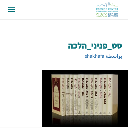
סט_פניני_הלכה
بواسطة
shakhafa