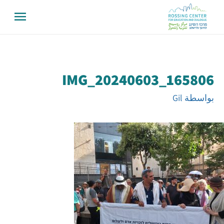
IMG_20240603_165806
بواسطة
Gil