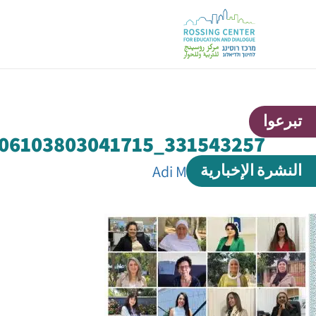
تبرعوا
331543257_3406103803041715_4542891485562450863_n-1
النشرة الإخبارية
بواسطة
Adi Marer