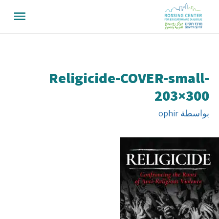
Religicide-COVER-small-
203×300
بواسطة
ophir