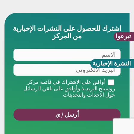
اشترك للحصول على النشرات الإخبارية
من المركز
تبرعوا
الاسم
النشرة الإخبارية
البريد
الالكتروني
أوافق
أوافق على الاشتراك في قائمة مركز
على
روسينج البريدية وأوافق على تلقي الرسائل
الاشتراك
حول الاحداث والتحديثات
في
قائمة
مركز
روسينج
البريدية
وأوافق