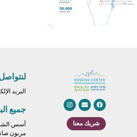
لنتواصل
البريد الإل
جميع الب
شريك معنا
أسس الشر
مربون صانعو