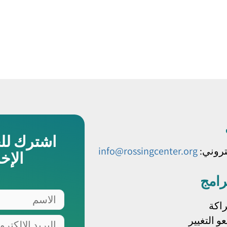
اشترك لل
كتروني:
info@rossingcenter.org
الإخ
رامج
الاسم
اكة
 التغيير
البريد